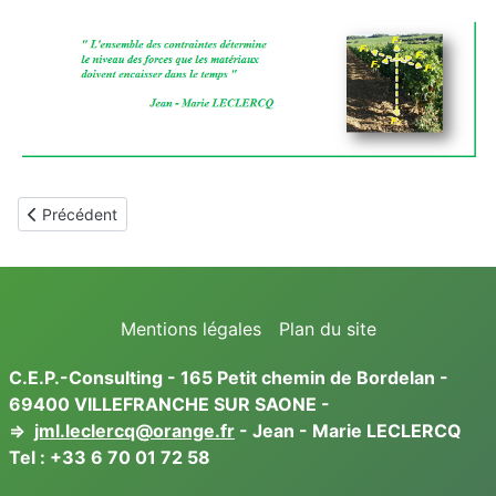
Article précédent : Concept C.E.P.
Précédent
Mentions légales
Plan du site
C.E.P.-Consulting - 165 Petit chemin de Bordelan -
69400 VILLEFRANCHE SUR SAONE -
⇒
jml.leclercq@orange.fr
- Jean - Marie LECLERCQ
Tel :
+33 6 70 01 72 58