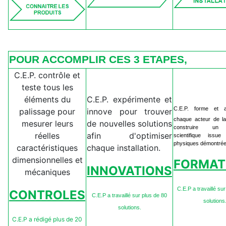
POUR ACCOMPLIR CES 3 ETAPES,
C.E.P. contrôle et
teste tous les
éléments du
C.E.P. expérimente et
C.E.P. forme et 
palissage pour
innove pour trouver
chaque acteur de la 
mesurer leurs
de nouvelles solutions
construire un 
réelles
afin d'optimiser
scientifique issu
physiques démontrée
caractéristiques
chaque installation.
dimensionnelles et
FORMAT
INNOVATIONS
mécaniques
C.E.P a travaillé su
CONTROLES
C.E.P a travaillé sur plus de 80
solutions
solutions.
C.E.P a rédigé plus de 20